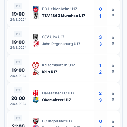
FT
0
FC Heidenheim U17
0
19:00
0
1
TSV 1860 Munchen U17
24/8/2024
FT
3
SSV Ulm U17
0
19:00
0
3
Jahn Regensburg U17
24/8/2024
FT
1
Kaiserslautern U17
0
19:00
0
2
Koln U17
24/8/2024
FT
2
Hallescher FC U17
0
20:00
0
3
Chemnitzer U17
24/8/2024
FT
0
FC IngolstadtU17
0
21:00