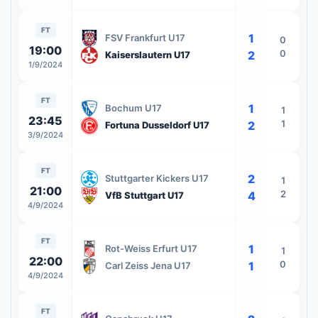
FT
1
FSV Frankfurt U17
0
19:00
0
2
Kaiserslautern U17
1/9/2024
FT
1
Bochum U17
1
23:45
1
2
Fortuna Dusseldorf U17
3/9/2024
FT
2
Stuttgarter Kickers U17
1
21:00
2
4
VfB Stuttgart U17
4/9/2024
FT
1
Rot-Weiss Erfurt U17
1
22:00
0
1
Carl Zeiss Jena U17
4/9/2024
FT