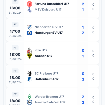
FT
2
Fortuna Dusseldorf U17
0
16:00
0
1
MSV Duisburg U17
31/8/2024
FT
1
Niendorfer TSVU17
0
17:00
0
2
Hamburger SV U17
31/8/2024
FT
0
Koln U17
0
18:00
0
1
Aachen U17
31/8/2024
FT
0
SC Freiburg U17
0
18:00
0
3
Hoffenheim U17
31/8/2024
FT
2
Werder Bremen U17
0
18:00
0
2
Arminia Bielefeld U17