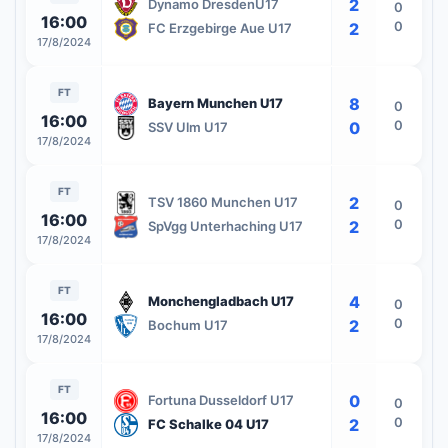
2
Dynamo DresdenU17
0
16:00
0
2
FC Erzgebirge Aue U17
17/8/2024
FT
8
Bayern Munchen U17
0
16:00
0
0
SSV Ulm U17
17/8/2024
FT
2
TSV 1860 Munchen U17
0
16:00
0
2
SpVgg Unterhaching U17
17/8/2024
FT
4
Monchengladbach U17
0
16:00
0
2
Bochum U17
17/8/2024
FT
0
Fortuna Dusseldorf U17
0
16:00
0
2
FC Schalke 04 U17
17/8/2024