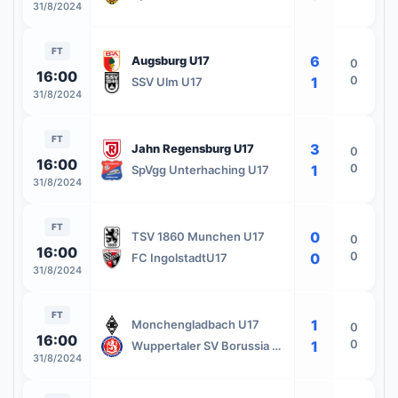
31/8/2024
FT
6
Augsburg U17
0
16:00
0
1
SSV Ulm U17
31/8/2024
FT
3
Jahn Regensburg U17
0
16:00
0
1
SpVgg Unterhaching U17
31/8/2024
FT
0
TSV 1860 Munchen U17
0
16:00
0
0
FC IngolstadtU17
31/8/2024
FT
1
Monchengladbach U17
0
16:00
0
1
Wuppertaler SV Borussia U17
31/8/2024