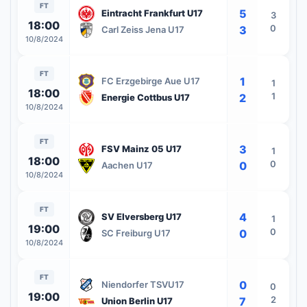
FT
5
Eintracht Frankfurt U17
3
18:00
0
3
Carl Zeiss Jena U17
10/8/2024
FT
1
FC Erzgebirge Aue U17
1
18:00
1
2
Energie Cottbus U17
10/8/2024
FT
3
FSV Mainz 05 U17
1
18:00
0
0
Aachen U17
10/8/2024
FT
4
SV Elversberg U17
1
19:00
0
0
SC Freiburg U17
10/8/2024
FT
0
Niendorfer TSVU17
0
19:00
2
7
Union Berlin U17