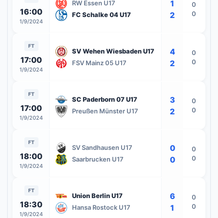
1
RW Essen U17
0
16:00
0
2
FC Schalke 04 U17
1/9/2024
FT
4
SV Wehen Wiesbaden U17
0
17:00
0
2
FSV Mainz 05 U17
1/9/2024
FT
3
SC Paderborn 07 U17
0
17:00
0
2
Preußen Münster U17
1/9/2024
FT
0
SV Sandhausen U17
0
18:00
0
0
Saarbrucken U17
1/9/2024
FT
6
Union Berlin U17
0
18:30
0
1
Hansa Rostock U17
1/9/2024