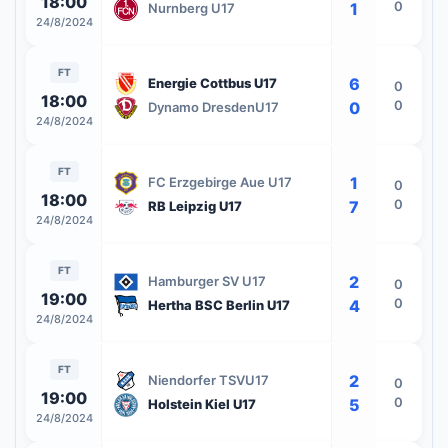
18:00
0
1
Nurnberg U17
24/8/2024
FT
6
Energie Cottbus U17
0
18:00
0
0
Dynamo DresdenU17
24/8/2024
FT
1
FC Erzgebirge Aue U17
0
18:00
0
7
RB Leipzig U17
24/8/2024
FT
2
Hamburger SV U17
0
19:00
0
4
Hertha BSC Berlin U17
24/8/2024
FT
2
Niendorfer TSVU17
0
19:00
0
5
Holstein Kiel U17
24/8/2024