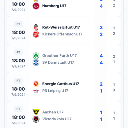
18:00
2
4
Nurnberg U17
7/9/2024
FT
3
Rot-Weiss Erfurt U17
1
18:00
2
2
Kickers OffenbachU17
7/9/2024
FT
4
Greuther Furth U17
2
18:00
1
4
SV Darmstadt U17
7/9/2024
FT
2
Energie Cottbus U17
1
18:00
0
1
RB Leipzig U17
7/9/2024
FT
1
Aachen U17
1
18:00
1
1
Viktoria koln U17
7/9/2024