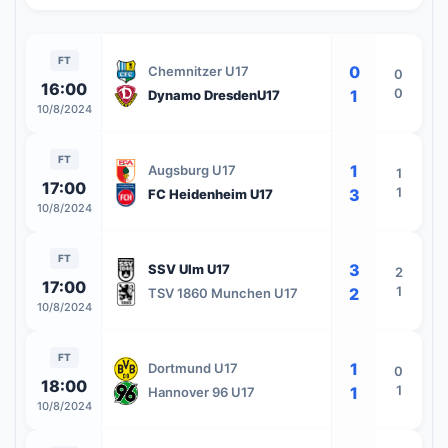
FT
0
Chemnitzer U17
0
16:00
0
1
Dynamo DresdenU17
10/8/2024
FT
1
Augsburg U17
1
17:00
1
3
FC Heidenheim U17
10/8/2024
FT
3
SSV Ulm U17
2
17:00
1
2
TSV 1860 Munchen U17
10/8/2024
FT
1
Dortmund U17
0
18:00
1
1
Hannover 96 U17
10/8/2024