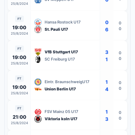
25/8/2024
FT
0
Hansa Rostock U17
0
19:00
0
6
St. Pauli U17
25/8/2024
FT
3
VfB Stuttgart U17
0
19:00
0
1
SC Freiburg U17
25/8/2024
FT
1
Eintr. BraunschweigU17
0
19:00
0
4
Union Berlin U17
25/8/2024
FT
1
FSV Mainz 05 U17
0
21:00
0
3
Viktoria koln U17
25/8/2024