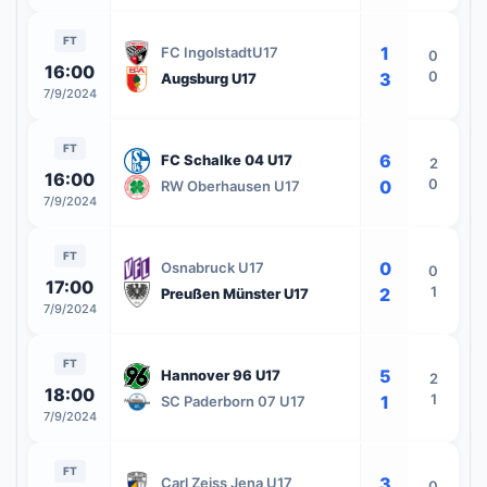
FT
1
FC IngolstadtU17
0
16:00
0
3
Augsburg U17
7/9/2024
FT
6
FC Schalke 04 U17
2
16:00
0
0
RW Oberhausen U17
7/9/2024
FT
0
Osnabruck U17
0
17:00
1
2
Preußen Münster U17
7/9/2024
FT
5
Hannover 96 U17
2
18:00
1
1
SC Paderborn 07 U17
7/9/2024
FT
3
Carl Zeiss Jena U17
0