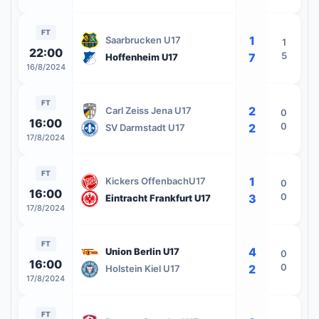
FT
1
Saarbrucken U17
1
22:00
5
7
Hoffenheim U17
16/8/2024
FT
2
Carl Zeiss Jena U17
0
16:00
0
2
SV Darmstadt U17
17/8/2024
FT
1
Kickers OffenbachU17
0
16:00
0
3
Eintracht Frankfurt U17
17/8/2024
FT
4
Union Berlin U17
0
16:00
0
2
Holstein Kiel U17
17/8/2024
FT