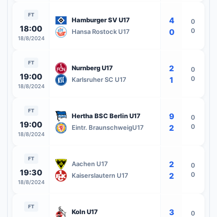
FT
4
Hamburger SV U17
0
18:00
0
0
Hansa Rostock U17
18/8/2024
FT
2
Nurnberg U17
0
19:00
0
1
Karlsruher SC U17
18/8/2024
FT
9
Hertha BSC Berlin U17
0
19:00
0
2
Eintr. BraunschweigU17
18/8/2024
FT
2
Aachen U17
0
19:30
0
2
Kaiserslautern U17
18/8/2024
FT
3
Koln U17
0