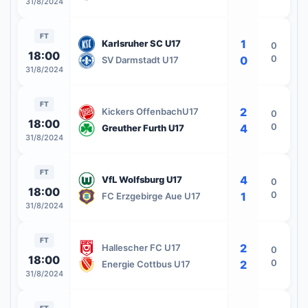
31/8/2024
FT
1
Karlsruher SC U17
0
18:00
0
0
SV Darmstadt U17
31/8/2024
FT
2
Kickers OffenbachU17
0
18:00
0
4
Greuther Furth U17
31/8/2024
FT
4
VfL Wolfsburg U17
0
18:00
0
1
FC Erzgebirge Aue U17
31/8/2024
FT
2
Hallescher FC U17
0
18:00
0
2
Energie Cottbus U17
31/8/2024