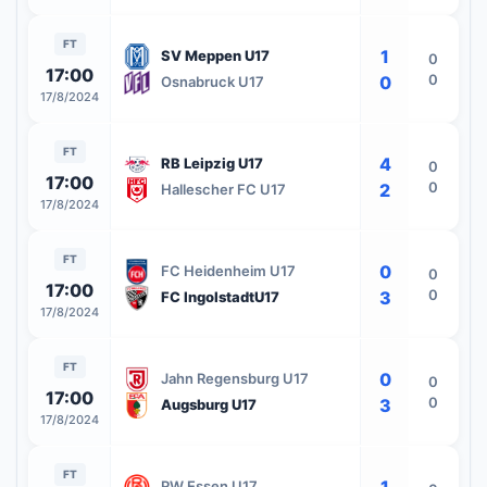
FT
1
SV Meppen U17
0
17:00
0
0
Osnabruck U17
17/8/2024
FT
4
RB Leipzig U17
0
17:00
0
2
Hallescher FC U17
17/8/2024
FT
0
FC Heidenheim U17
0
17:00
0
3
FC IngolstadtU17
17/8/2024
FT
0
Jahn Regensburg U17
0
17:00
0
3
Augsburg U17
17/8/2024
FT
1
RW Essen U17