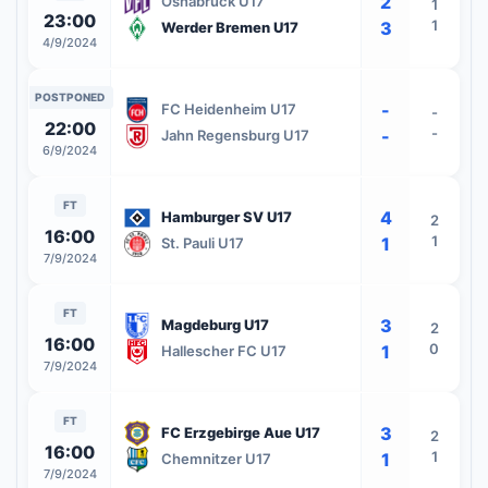
2
Osnabruck U17
1
23:00
1
3
Werder Bremen U17
4/9/2024
POSTPONED
-
FC Heidenheim U17
-
22:00
-
-
Jahn Regensburg U17
6/9/2024
FT
4
Hamburger SV U17
2
16:00
1
1
St. Pauli U17
7/9/2024
FT
3
Magdeburg U17
2
16:00
0
1
Hallescher FC U17
7/9/2024
FT
3
FC Erzgebirge Aue U17
2
16:00
1
1
Chemnitzer U17
7/9/2024