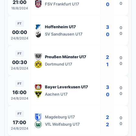
21:00
0
0
FSV Frankfurt U17
18/8/2024
FT
3
Hoffenheim U17
0
00:00
0
0
SV Sandhausen U17
24/8/2024
FT
2
Preußen Münster U17
0
00:30
0
1
Dortmund U17
24/8/2024
FT
3
Bayer Leverkusen U17
0
16:00
0
0
Aachen U17
24/8/2024
FT
2
Magdeburg U17
0
17:00
0
2
VfL Wolfsburg U17
24/8/2024