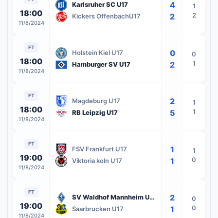
4
Karlsruher SC U17
1
18:00
2
2
Kickers OffenbachU17
11/8/2024
FT
0
Holstein Kiel U17
0
18:00
1
2
Hamburger SV U17
11/8/2024
FT
2
Magdeburg U17
1
18:00
1
5
RB Leipzig U17
11/8/2024
FT
1
FSV Frankfurt U17
1
19:00
0
1
Viktoria koln U17
11/8/2024
FT
2
SV Waldhof Mannheim U17
0
19:00
0
1
Saarbrucken U17
11/8/2024