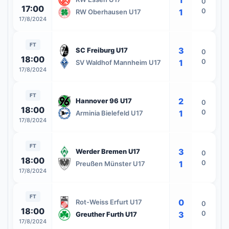
0
17:00
0
1
RW Oberhausen U17
17/8/2024
FT
3
SC Freiburg U17
0
18:00
0
1
SV Waldhof Mannheim U17
17/8/2024
FT
2
Hannover 96 U17
0
18:00
0
1
Arminia Bielefeld U17
17/8/2024
FT
3
Werder Bremen U17
0
18:00
0
1
Preußen Münster U17
17/8/2024
FT
0
Rot-Weiss Erfurt U17
0
18:00
0
3
Greuther Furth U17
17/8/2024