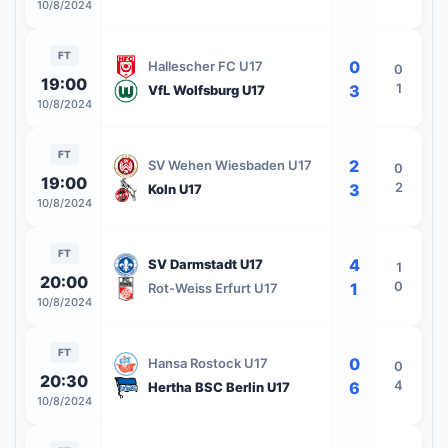
10/8/2024
FT
0
Hallescher FC U17
0
19:00
1
3
VfL Wolfsburg U17
10/8/2024
FT
2
SV Wehen Wiesbaden U17
0
19:00
2
3
Koln U17
10/8/2024
FT
4
SV Darmstadt U17
1
20:00
0
1
Rot-Weiss Erfurt U17
10/8/2024
FT
0
Hansa Rostock U17
0
20:30
4
6
Hertha BSC Berlin U17
10/8/2024