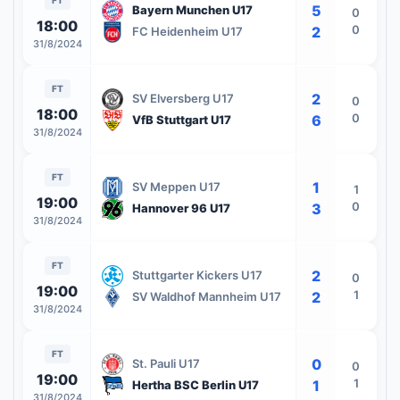
FT
5
Bayern Munchen U17
0
18:00
0
2
FC Heidenheim U17
31/8/2024
FT
2
SV Elversberg U17
0
18:00
0
6
VfB Stuttgart U17
31/8/2024
FT
1
SV Meppen U17
1
19:00
0
3
Hannover 96 U17
31/8/2024
FT
2
Stuttgarter Kickers U17
0
19:00
1
2
SV Waldhof Mannheim U17
31/8/2024
FT
0
St. Pauli U17
0
19:00
1
1
Hertha BSC Berlin U17
31/8/2024