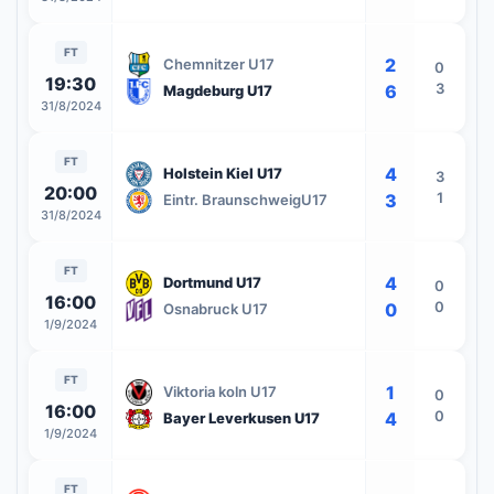
FT
2
Chemnitzer U17
0
19:30
3
6
Magdeburg U17
31/8/2024
FT
4
Holstein Kiel U17
3
20:00
1
3
Eintr. BraunschweigU17
31/8/2024
FT
4
Dortmund U17
0
16:00
0
0
Osnabruck U17
1/9/2024
FT
1
Viktoria koln U17
0
16:00
0
4
Bayer Leverkusen U17
1/9/2024
FT