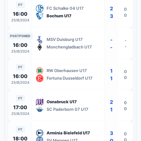
FT
2
FC Schalke 04 U17
0
16:00
0
3
Bochum U17
25/8/2024
POSTPONED
-
MSV Duisburg U17
-
16:00
-
-
Monchengladbach U17
25/8/2024
FT
1
RW Oberhausen U17
0
16:00
0
1
Fortuna Dusseldorf U17
25/8/2024
FT
2
Osnabruck U17
0
17:00
0
1
SC Paderborn 07 U17
25/8/2024
FT
3
Arminia Bielefeld U17
0
18:00
0
0
SV Meppen U17