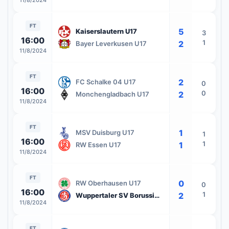
11/8/2024
FT
5
Kaiserslautern U17
3
16:00
1
2
Bayer Leverkusen U17
11/8/2024
FT
2
FC Schalke 04 U17
0
16:00
0
2
Monchengladbach U17
11/8/2024
FT
1
MSV Duisburg U17
1
16:00
1
1
RW Essen U17
11/8/2024
FT
0
RW Oberhausen U17
0
16:00
1
2
Wuppertaler SV Borussia U17
11/8/2024
FT