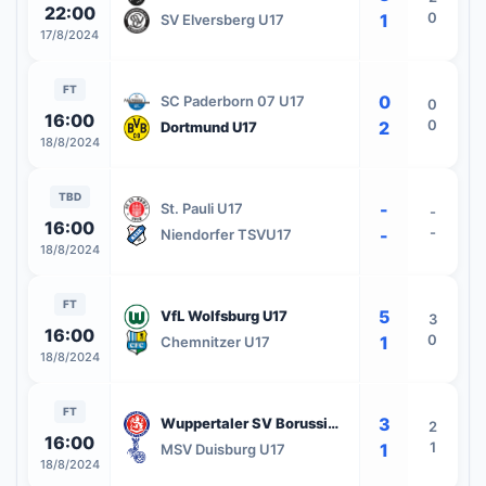
22:00
0
1
SV Elversberg U17
17/8/2024
FT
0
SC Paderborn 07 U17
0
16:00
0
2
Dortmund U17
18/8/2024
TBD
-
St. Pauli U17
-
16:00
-
-
Niendorfer TSVU17
18/8/2024
FT
5
VfL Wolfsburg U17
3
16:00
0
1
Chemnitzer U17
18/8/2024
FT
3
Wuppertaler SV Borussia U17
2
16:00
1
1
MSV Duisburg U17
18/8/2024