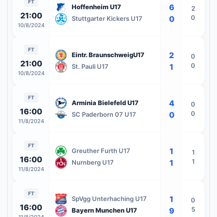
FT
6
Hoffenheim U17
2
21:00
0
0
Stuttgarter Kickers U17
10/8/2024
FT
2
Eintr. BraunschweigU17
0
21:00
0
1
St. Pauli U17
10/8/2024
FT
4
Arminia Bielefeld U17
0
16:00
0
0
SC Paderborn 07 U17
11/8/2024
FT
1
Greuther Furth U17
1
16:00
1
1
Nurnberg U17
11/8/2024
FT
1
SpVgg Unterhaching U17
0
16:00
5
9
Bayern Munchen U17