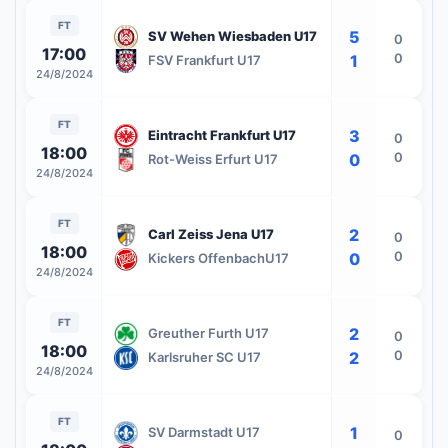
FT
5
SV Wehen Wiesbaden U17
0
17:00
0
1
FSV Frankfurt U17
24/8/2024
FT
3
Eintracht Frankfurt U17
0
18:00
0
0
Rot-Weiss Erfurt U17
24/8/2024
FT
2
Carl Zeiss Jena U17
0
18:00
0
0
Kickers OffenbachU17
24/8/2024
FT
2
Greuther Furth U17
0
18:00
0
2
Karlsruher SC U17
24/8/2024
FT
1
SV Darmstadt U17
0