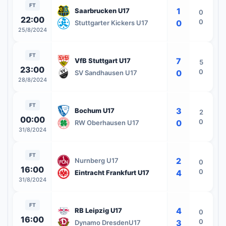
FT
1
Saarbrucken U17
0
22:00
0
0
Stuttgarter Kickers U17
25/8/2024
FT
7
VfB Stuttgart U17
5
23:00
0
0
SV Sandhausen U17
28/8/2024
FT
3
Bochum U17
2
00:00
0
0
RW Oberhausen U17
31/8/2024
FT
2
Nurnberg U17
0
16:00
0
4
Eintracht Frankfurt U17
31/8/2024
FT
4
RB Leipzig U17
0
16:00
0
3
Dynamo DresdenU17