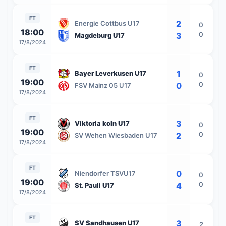
FT
2
Energie Cottbus U17
0
18:00
0
3
Magdeburg U17
17/8/2024
FT
1
Bayer Leverkusen U17
0
19:00
0
0
FSV Mainz 05 U17
17/8/2024
FT
3
Viktoria koln U17
0
19:00
0
2
SV Wehen Wiesbaden U17
17/8/2024
FT
0
Niendorfer TSVU17
0
19:00
0
4
St. Pauli U17
17/8/2024
FT
3
SV Sandhausen U17
2