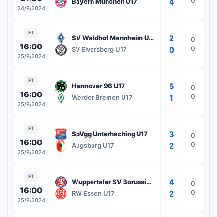
0
4
Bayern Munchen U17
24/8/2024
FT
2
SV Waldhof Mannheim U17
0
16:00
0
0
SV Elversberg U17
25/8/2024
FT
5
Hannover 96 U17
0
16:00
0
1
Werder Bremen U17
25/8/2024
FT
3
SpVgg Unterhaching U17
0
16:00
0
2
Augsburg U17
25/8/2024
FT
4
Wuppertaler SV Borussia U17
0
16:00
0
2
RW Essen U17
25/8/2024